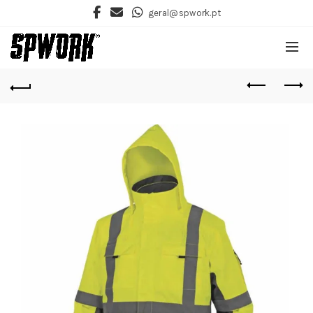
geral@spwork.pt