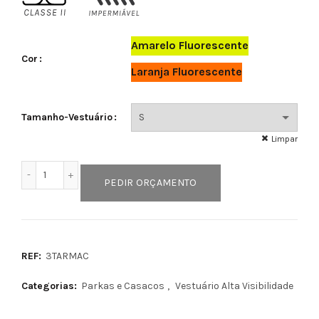
Amarelo Fluorescente
Cor
Laranja Fluorescente
Tamanho-Vestuário
Limpar
Quantidade de TARMAC
PEDIR ORÇAMENTO
REF:
3TARMAC
Categorias:
Parkas e Casacos
,
Vestuário Alta Visibilidade