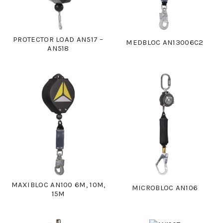
PROTECTOR LOAD AN517 –
MEDBLOC AN13006C2
AN518
MAXIBLOC AN100 6M, 10M,
MICROBLOC AN106
15M