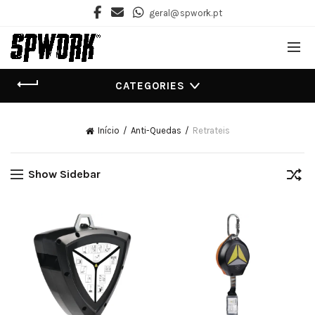
geral@spwork.pt
CATEGORIES
Início
Anti-Quedas
Retrateis
Show Sidebar