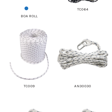
TC064
BOA ROLL
TC009
AN30030