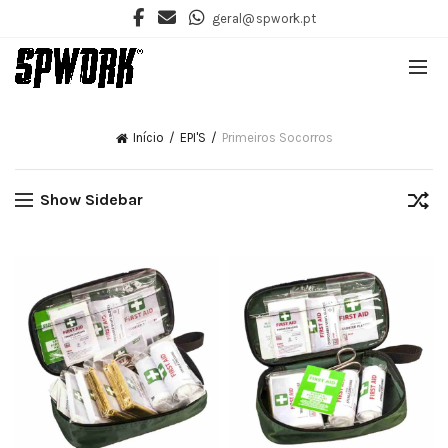
geral@spwork.pt
Início
EPI'S
Primeiros Socorros
Show Sidebar