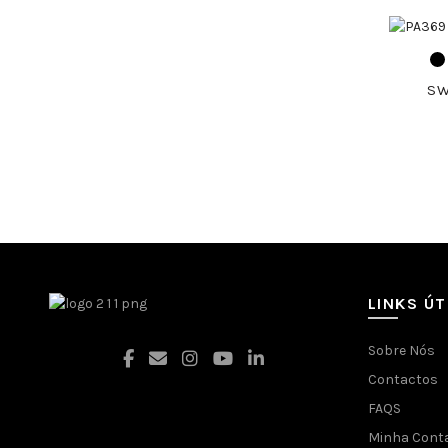
SW
LINKS ÚT
Sobre Nós
Contactos
FAQS
Facebook
Minha Cont