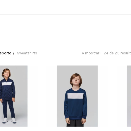
sporto
Sweatshirts
A mostrar 1–24 de 25 resul