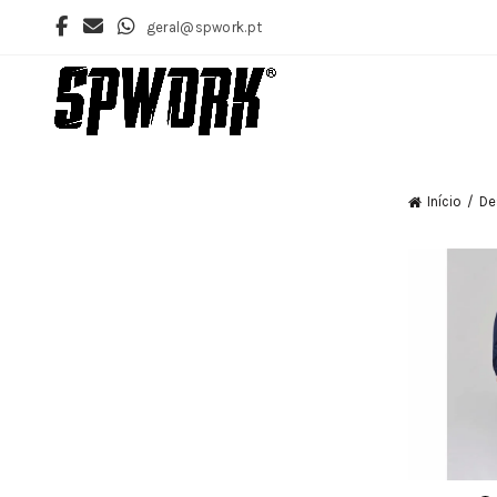
geral@spwork.pt
Início
De