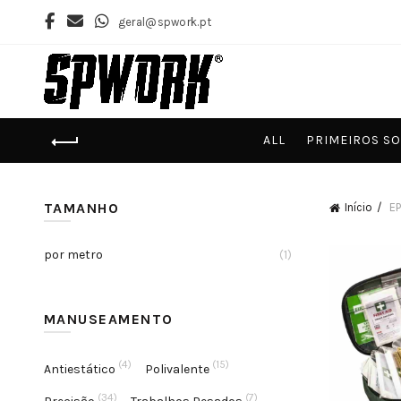
geral@spwork.pt
ALL
PRIMEIROS S
TAMANHO
Início
EP
por metro
(1)
MANUSEAMENTO
(4)
(15)
Antiestático
Polivalente
(34)
(7)