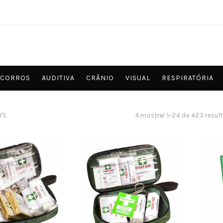
OCORROS
AUDITIVA
CRÂNIO
VISUAL
RESPIRATÓRIA
I'S
A mostrar 1–24 de 423 resul