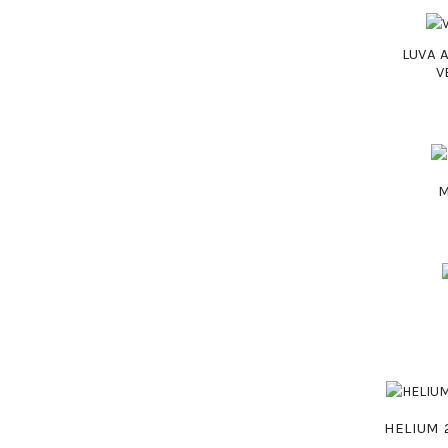
LUVA 
V
HELIUM 