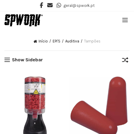
geral@spwork.pt
Início
EPI'S
Auditiva
Tampões
Show Sidebar