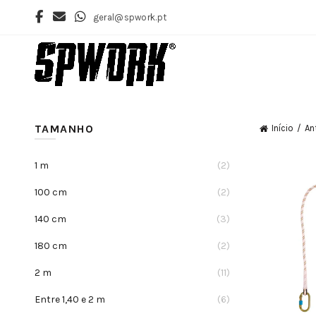
geral@spwork.pt
TAMANHO
Início
An
1 m
(2)
100 cm
(2)
140 cm
(3)
180 cm
(2)
2 m
(11)
Entre 1,40 e 2 m
(6)