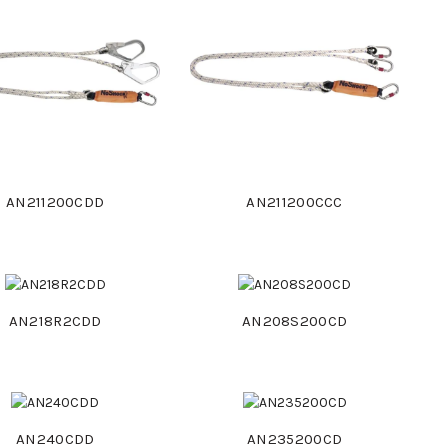
AN211200CDD
AN211200CCC
AN218R2CDD
AN208S200CD
AN240CDD
AN235200CD