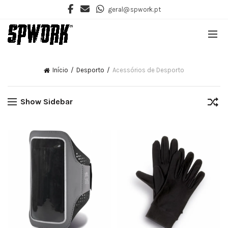
geral@spwork.pt
Início
Desporto
Acessórios de Desporto
Show Sidebar