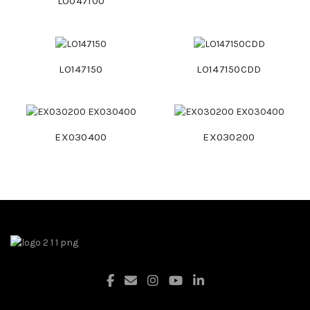
LO047100
LO147150
LO147150CDD
EX030400
EX030200