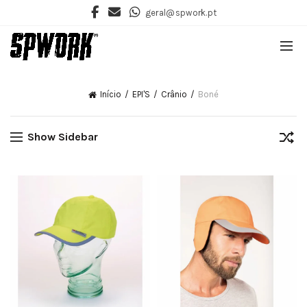
geral@spwork.pt
Início
EPI'S
Crânio
Boné
Show Sidebar