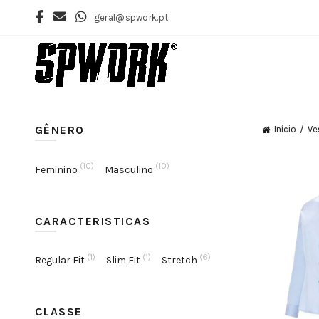
geral@spwork.pt
GÊNERO
Início
Ve
(10)
(10)
Feminino
Masculino
CARACTERISTICAS
(1)
(1)
(6)
Regular Fit
Slim Fit
Stretch
CLASSE