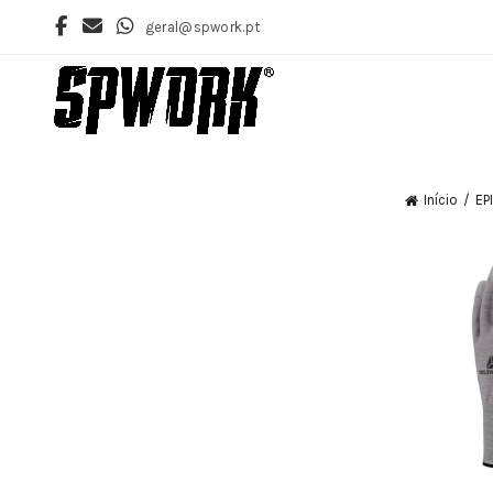
geral@spwork.pt
Início
EPI