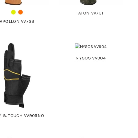
ATON VV731
APOLLON VV733
NYSOS VV904
E & TOUCH VV905NO