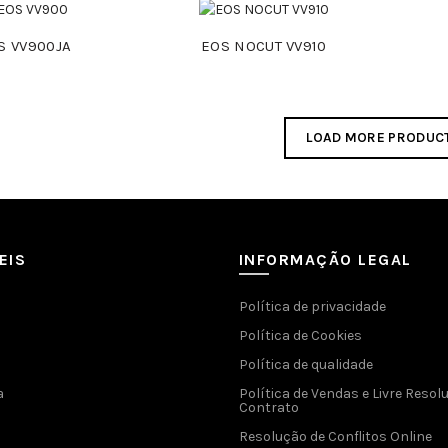
S VV900JA
EOS NOCUT VV910
LOAD MORE PRODUC
EIS
INFORMAÇÃO LEGAL
Política de privacidade
Política de Cookies
Política de qualidade
a
Política de Vendas e Livre Resol
Contrato
Resolução de Conflitos Online