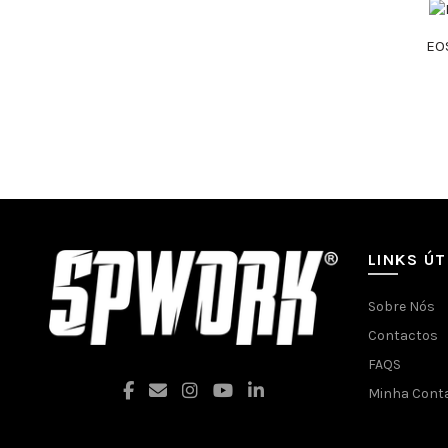
EO
LINKS ÚT
Sobre Nós
Contactos
FAQS
Minha Cont