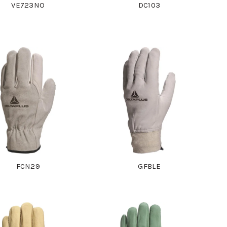
VE723NO
DC103
FCN29
GFBLE