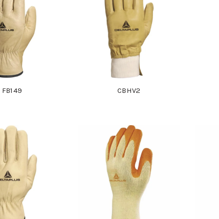
FB149
CBHV2