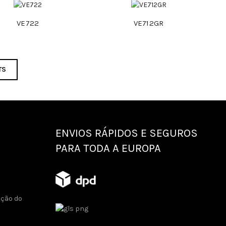
VE722
VE712GR
TS
ENVIOS RÁPIDOS E SEGUROS
PARA TODA A EUROPA
ução do