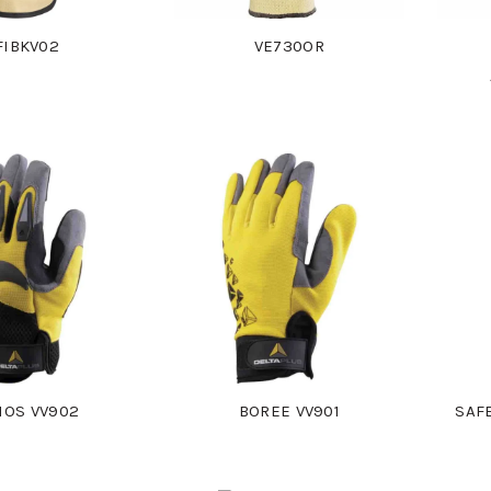
FIBKV02
VE730OR
HOS VV902
BOREE VV901
SAF