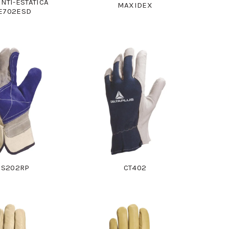
ANTI-ESTÁTICA
MAXIDEX
E702ESD
DS202RP
CT402