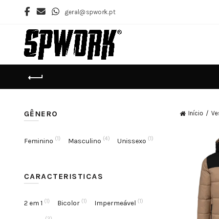
geral@spwork.pt
GÊNERO
Início
Ve
(1)
(4)
(1)
Feminino
Masculino
Unissexo
CARACTERISTICAS
(1)
(1)
(1)
2 em 1
Bicolor
Impermeável
(2)