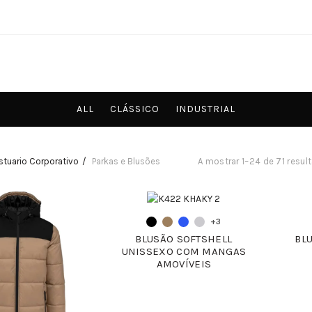
ALL
CLÁSSICO
INDUSTRIAL
stuario Corporativo
Parkas e Blusões
A mostrar 1–24 de 71 resul
+3
BLUSÃO SOFTSHELL
BL
UNISSEXO COM MANGAS
AMOVÍVEIS