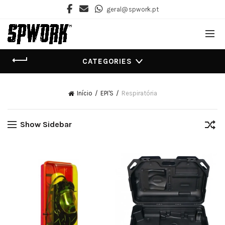
geral@spwork.pt
CATEGORIES
Início
EPI'S
Respiratória
Show Sidebar