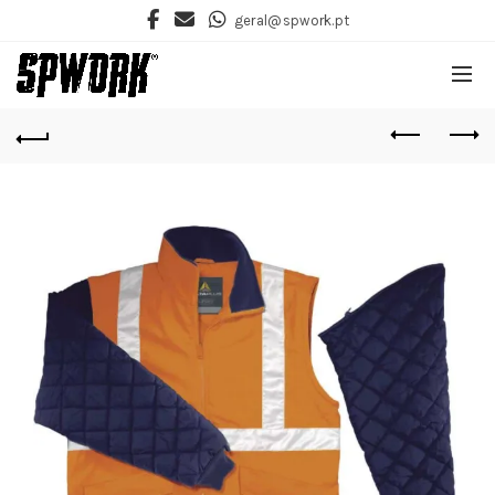
geral@spwork.pt