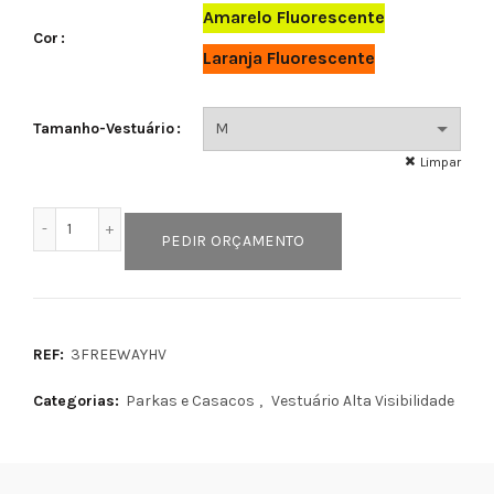
Amarelo Fluorescente
Cor
Laranja Fluorescente
Tamanho-Vestuário
Limpar
Quantidade de FREEWAY HV
PEDIR ORÇAMENTO
REF:
3FREEWAYHV
Categorias:
Parkas e Casacos
,
Vestuário Alta Visibilidade