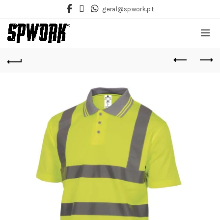
geral@spwork.pt