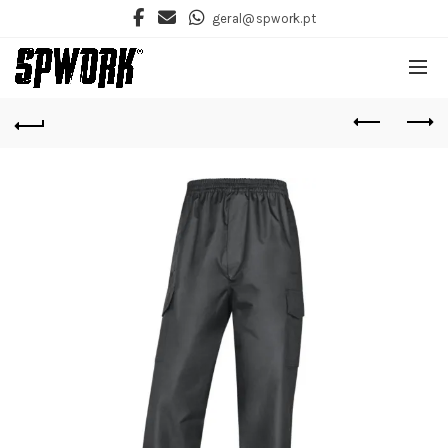
geral@spwork.pt