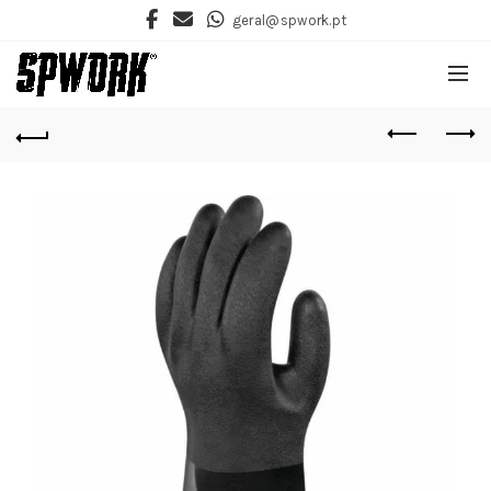
geral@spwork.pt