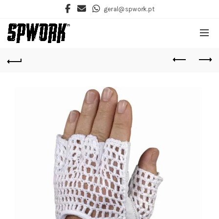
geral@spwork.pt