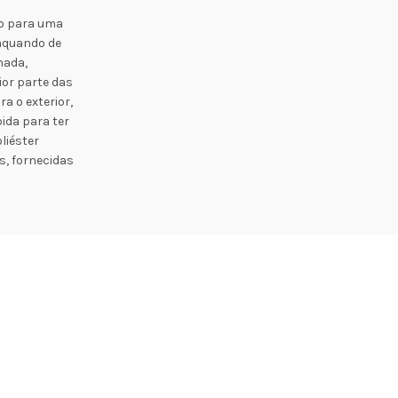
do para uma
 aquando de
hada,
ior parte das
a o exterior,
ida para ter
liéster
s, fornecidas