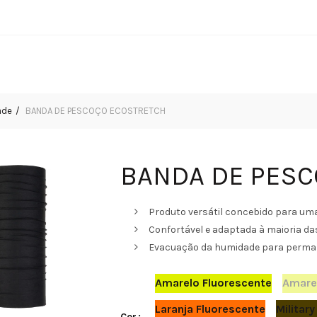
ade
BANDA DE PESCOÇO ECOSTRETCH
BANDA DE PES
Produto versátil concebido para uma 
Confortável e adaptada à maioria da
Evacuação da humidade para perman
Amarelo Fluorescente
Amare
Laranja Fluorescente
Militar
Cor