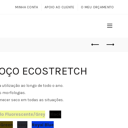
MINHA CONTA
APOIO AO CLIENTE
O MEU ORÇAMENTO
COÇO ECOSTRETCH
utilização ao longo de todo o ano.
s morfologias.
ecer seco em todas as situações.
lo Fluorescente/Grey
Black
y Green
Navy
Royal Blue