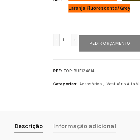
Laranja Fluorescente/Grey
Quantidade de BANDA DE PESCOÇO 
PEDIR ORÇAMENTO
REF:
TOP-BUF134914
Categorias:
Acessórios
,
Vestuário Alta Vi
Descrição
Informação adicional