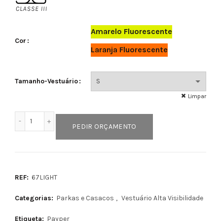
Amarelo Fluorescente
Cor
Laranja Fluorescente
Tamanho-Vestuário
Limpar
Quantidade de LIGHT
PEDIR ORÇAMENTO
REF:
67LIGHT
Categorias:
Parkas e Casacos
,
Vestuário Alta Visibilidade
Etiqueta:
Payper