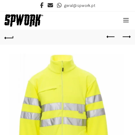
geral@spwork.pt