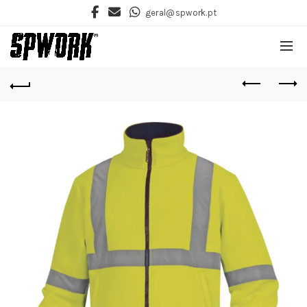
geral@spwork.pt