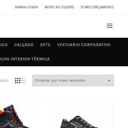
MINHA CONTA
APOIO AO CLIENTE
O MEU ORÇAMENTO
MICO
CALÇADO
EPI'S
VESTUARIO CORPORATIVO
OUPA INTERIOR TÉRMICA
Ordenado
tados
por
mais
recentes