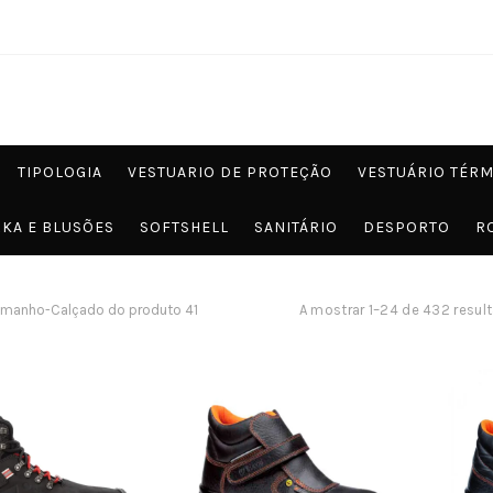
TIPOLOGIA
VESTUARIO DE PROTEÇÃO
VESTUÁRIO TÉR
KA E BLUSÕES
SOFTSHELL
SANITÁRIO
DESPORTO
R
manho-Calçado do produto
41
A mostrar 1–24 de 432 resul