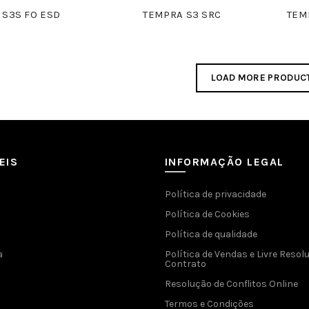
 S3S FO ESD
TEMPRA S3 SRC
TEM
LOAD MORE PRODUC
EIS
INFORMAÇÃO LEGAL
Política de privacidade
Política de Cookies
Política de qualidade
a
Política de Vendas e Livre Resol
Contrato
Resolução de Conflitos Online
Termos e Condições