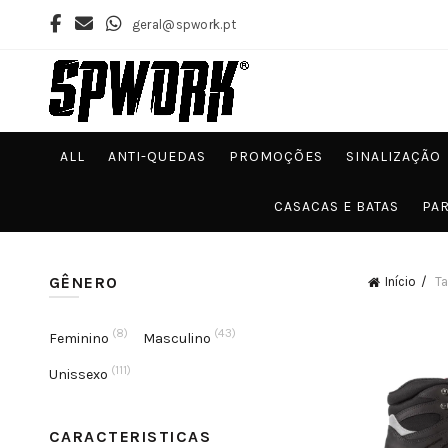
geral@spwork.pt
ALL
ANTI-QUEDAS
PROMOÇÕES
SINALIZAÇÃO
CASACAS E BATAS
PAR
GÊNERO
Início
Ta
(8)
(43)
Feminino
Masculino
(111)
Unissexo
CARACTERISTICAS