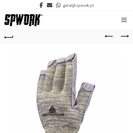
geral@spwork.pt