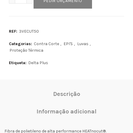
PEDIR ORÇAMENTO
REF:
3VECUT50
Categorias:
Contra Corte
,
EPI'S
,
Luvas
,
Proteção Térmica
Etiqueta:
Delta Plus
Descrição
Informação adicional
Fibra de polietileno de alta performance HEATnocut®.