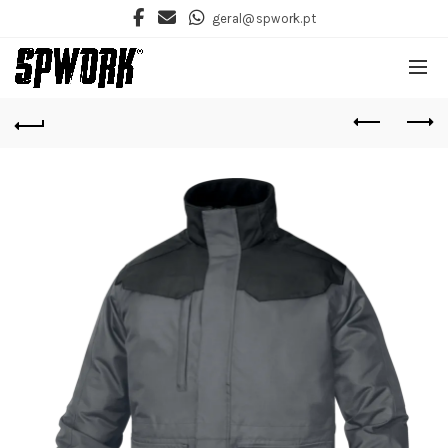
geral@spwork.pt