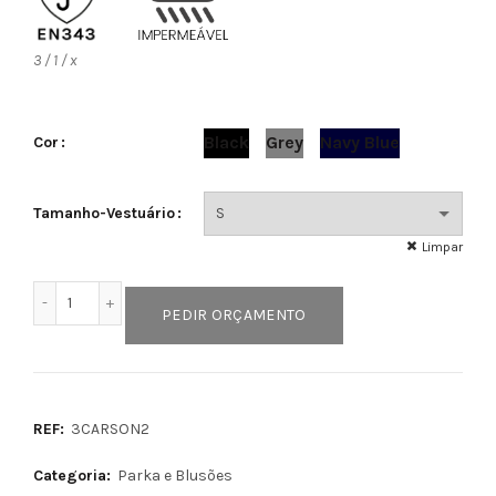
3 / 1 / x
Black
Grey
Navy Blue
Cor
Tamanho-Vestuário
Limpar
Quantidade de CARSON2
PEDIR ORÇAMENTO
REF:
3CARSON2
Categoria:
Parka e Blusões