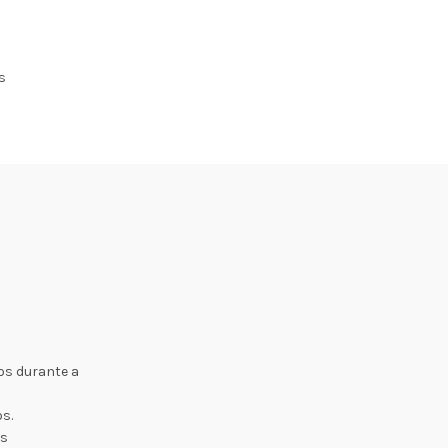
s
tos durante a
s.
as