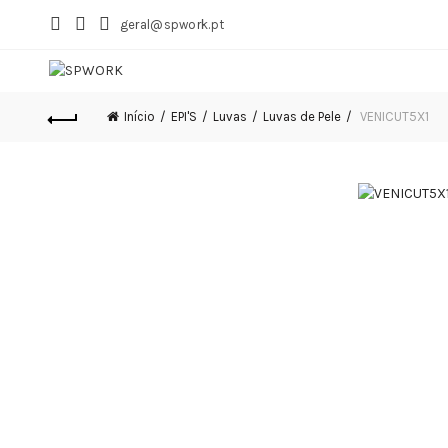
geral@spwork.pt
Início
EPI'S
Luvas
Luvas de Pele
VENICUT5X1