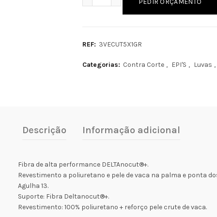
PEDIR ORÇAMENTO
REF:
3VECUT5X1GR
Categorias:
Contra Corte
,
EPI'S
,
Luvas
,
Descrição
Informação adicional
Fibra de alta performance DELTAnocut®+.
Revestimento a poliuretano e pele de vaca na palma e ponta do
Agulha 13.
Suporte: Fibra Deltanocut®+.
Revestimento: 100% poliuretano + reforço pele crute de vaca.