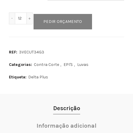
Quantidade de VENICUT34
PEDIR ORÇAMENTO
REF:
3VECUT34G3
Categorias:
Contra Corte
,
EPI'S
,
Luvas
Etiqueta:
Delta Plus
Descrição
Informação adicional