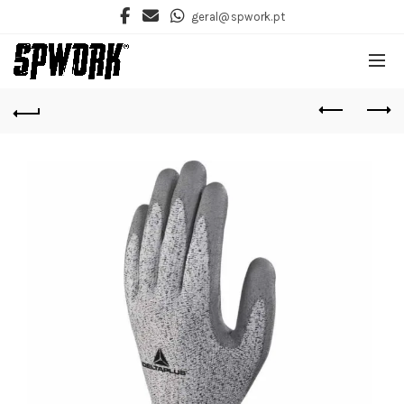
geral@spwork.pt