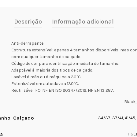
Descrição
Informação adicional
Anti-derrapante.
Estrutura extensível: apenas 4 tamanhos disponíveis, mas co
com qualquer tamanho de calçado.
Código de cor para identificação imediata do tamanho.
Adaptável à maioria dos tipos de calçado.
Lavável à mão ou à máquina a 30°C.
Esterilizável em autoclave a 130°C.
Reutilizável. FO. NF EN ISO 20347/2012. NF EN 13 287.
Black,
nho-Calçado
34/37
,
37/41
,
41/45
,
a
TIGE