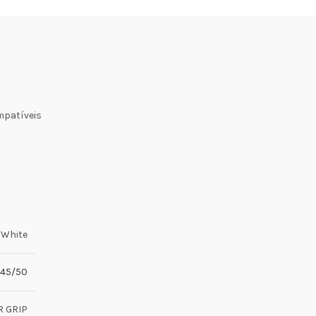
mpatíveis
 White
45/50
R GRIP