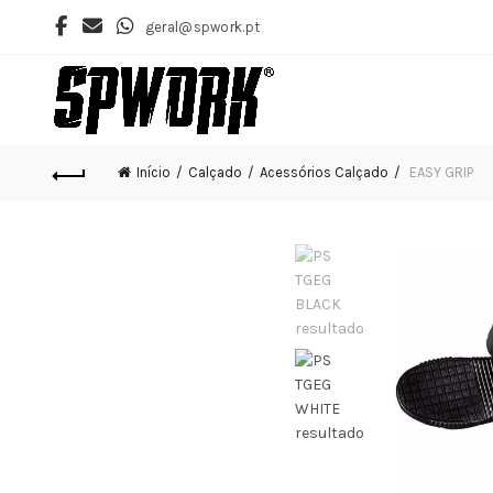
geral@spwork.pt
Início
Calçado
Acessórios Calçado
EASY GRIP