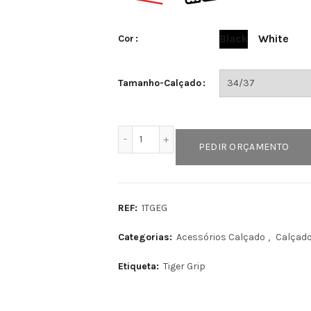
Black
White
Cor
Tamanho-Calçado
Quantidade de EASY GRIP
PEDIR ORÇAMENTO
REF:
1TGEG
Categorias:
Acessórios Calçado
,
Calçad
Etiqueta:
Tiger Grip