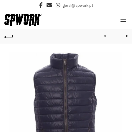
geral@spwork.pt