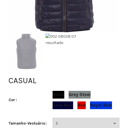
CASUAL
Black
Grey Steel
Cor
Navy Blue
Red
Royal Blue
Tamanho-Vestuário