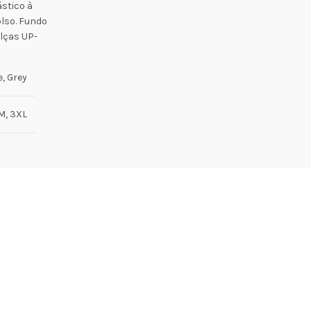
ástico à
olso. Fundo
alças UP-
e, Grey
 M, 3XL