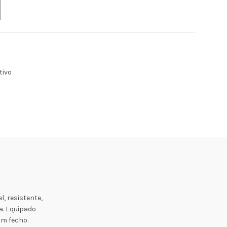
tivo
, resistente,
a. Equipado
om fecho.