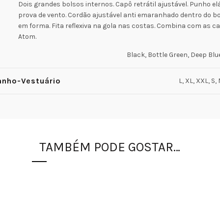
Dois grandes bolsos internos. Capô retrátil ajustável. Punho el
prova de vento. Cordão ajustável anti emaranhado dentro do b
em forma. Fita reflexiva na gola nas costas. Combina com as c
Atom.
Black, Bottle Green, Deep Blu
nho-Vestuário
L, XL, XXL, S,
TAMBÉM PODE GOSTAR…