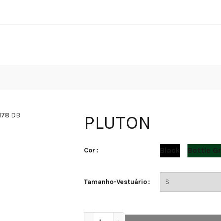
PLUTON
Black
Bottle G
Cor
Tamanho-Vestuário
Quantidade de PLUTON