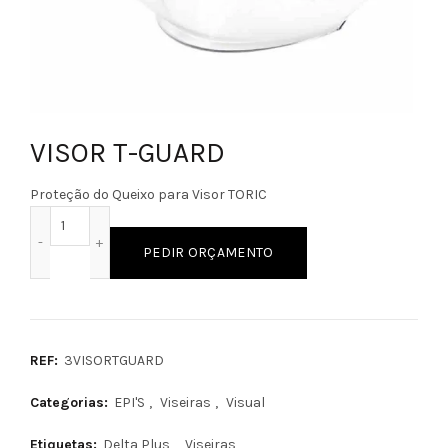
VISOR T-GUARD
Proteção do Queixo para Visor TORIC
Quantidade de VISOR T-GUARD
PEDIR ORÇAMENTO
REF:
3VISORTGUARD
Categorias:
EPI'S
,
Viseiras
,
Visual
Etiquetas:
Delta Plus
,
Viseiras