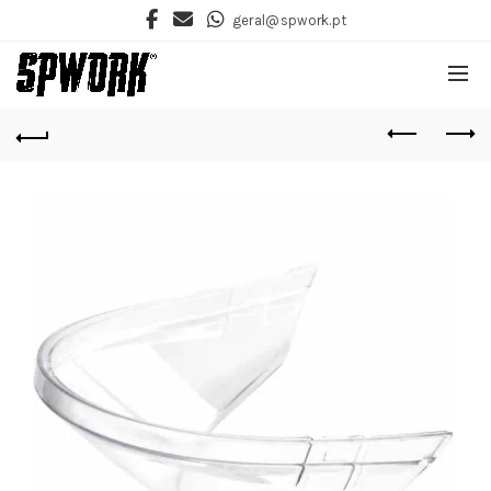
geral@spwork.pt